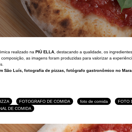
nômica realizado na
PIÙ ELLA
, destacando a qualidade, os ingrediente
e composição, as imagens foram produzidas para valorizar a experiênci
s.
 São Luís, fotografia de pizzas, fotógrafo gastronômico no Maran
IZZA
FOTOGRAFO DE COMIDA
foto de comida
FOTO 
NAL DE COMIDA