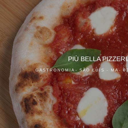
PIÙ BELLA PIZZERI
GASTRONOMIA
SÃO LUÍS - MA
0