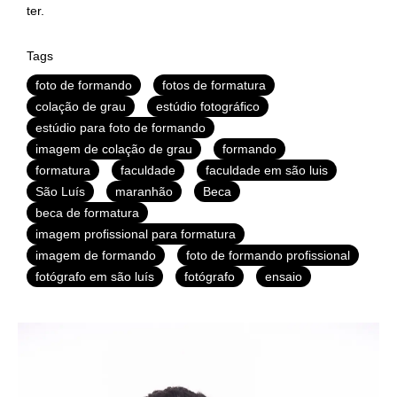
ter.
Tags
foto de formando
fotos de formatura
colação de grau
estúdio fotográfico
estúdio para foto de formando
imagem de colação de grau
formando
formatura
faculdade
faculdade em são luis
São Luís
maranhão
Beca
beca de formatura
imagem profissional para formatura
imagem de formando
foto de formando profissional
fotógrafo em são luís
fotógrafo
ensaio